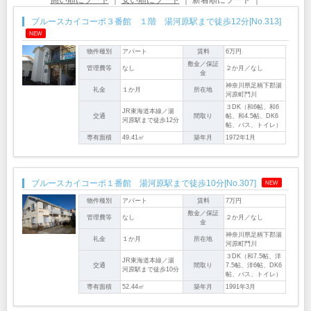
ブルースカイコーポ３番館 １階 湯河原駅まで徒歩12分[No.313]
NEW
物件種別
アパート
賃料
6万円
敷金／保証
管理費等
なし
２か月／なし
金
神奈川県足柄下郡湯
礼金
１か月
所在地
河原町門川
３DK（和6帖、和6
JR東海道本線／湯
交通
間取り
帖、和4.5帖、DK6
河原駅まで徒歩12分
帖、バス、トイレ）
専有面積
49.41㎡
築年月
1972年1月
ブルースカイコーポ１番館 湯河原駅まで徒歩10分[No.307]
NEW
物件種別
アパート
賃料
7万円
敷金／保証
管理費等
なし
２か月／なし
金
神奈川県足柄下郡湯
礼金
１か月
所在地
河原町門川
３DK（和7.5帖、洋
JR東海道本線／湯
交通
間取り
7.5帖、洋6帖、DK6
河原駅まで徒歩10分
帖、バス、トイレ）
専有面積
52.44㎡
築年月
1991年3月