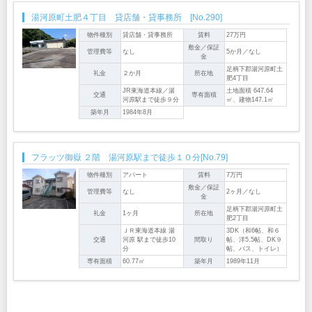
湯河原町土肥４丁目 貸店舗・貸事務所 [No.290]
物件種別
貸店舗・貸事務所
賃料
27万円
敷金／保証
管理費等
なし
5か月／なし
金
足柄下郡湯河原町土
礼金
２か月
所在地
肥4丁目
JR東海道本線／湯
土地面積 647.64
交通
専有面積
河原駅まで徒歩９分
㎡、建物147.1㎡
築年月
1984年8月
フラッツ御嶽 ２階 湯河原駅まで徒歩１０分[No.79]
物件種別
アパート
賃料
7万円
敷金／保証
管理費等
なし
2ヶ月／なし
金
足柄下郡湯河原町土
礼金
1ヶ月
所在地
肥2丁目
ＪＲ東海道本線 湯
3DK（和6帖、和６
交通
河原 駅まで徒歩10
間取り
帖、洋5.5帖、DK９
分
帖、バス、トイレ）
専有面積
60.77㎡
築年月
1989年11月