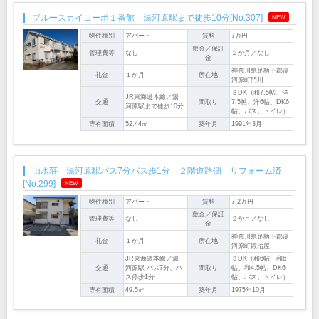
ブルースカイコーポ１番館 湯河原駅まで徒歩10分[No.307]
NEW
物件種別
アパート
賃料
7万円
敷金／保証
管理費等
なし
２か月／なし
金
神奈川県足柄下郡湯
礼金
１か月
所在地
河原町門川
３DK（和7.5帖、洋
JR東海道本線／湯
交通
間取り
7.5帖、洋6帖、DK6
河原駅まで徒歩10分
帖、バス、トイレ）
専有面積
52.44㎡
築年月
1991年3月
山水荘 湯河原駅バス7分バス歩1分 ２階道路側 リフォーム済
[No.299]
NEW
物件種別
アパート
賃料
7.2万円
敷金／保証
管理費等
なし
２か月／なし
金
神奈川県足柄下郡湯
礼金
１か月
所在地
河原町鍛冶屋
JR東海道本線／湯
３DK（和6帖、和6
交通
河原駅 バス7分、バ
間取り
帖、和4.5帖、DK6
ス停歩1分
帖、バス、トイレ）
専有面積
49.5㎡
築年月
1975年10月