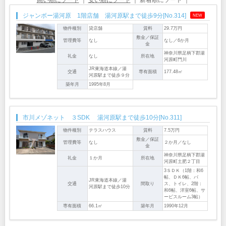
ジャンボー湯河原 1階店舗 湯河原駅まで徒歩9分[No.314]
NEW
物件種別
貸店舗
賃料
29.7万円
敷金／保証
管理費等
なし
なし／6か月
金
神奈川県足柄下郡湯
礼金
なし
所在地
河原町門川
JR東海道本線／湯
交通
専有面積
177.48㎡
河原駅まで徒歩９分
築年月
1995年8月
市川メゾネット ３SDK 湯河原駅まで徒歩10分[No.311]
物件種別
テラスハウス
賃料
7.5万円
敷金／保証
管理費等
なし
２か月／なし
金
神奈川県足柄下郡湯
礼金
１か月
所在地
河原町土肥２丁目
3ＳＤＫ（1階：和6
帖、ＤＫ6帖、バ
JR東海道本線／湯
交通
間取り
ス、トイレ、2階：
河原駅まで徒歩10分
和6帖、洋室6帖、サ
ービスルーム3帖）
専有面積
66.1㎡
築年月
1990年12月